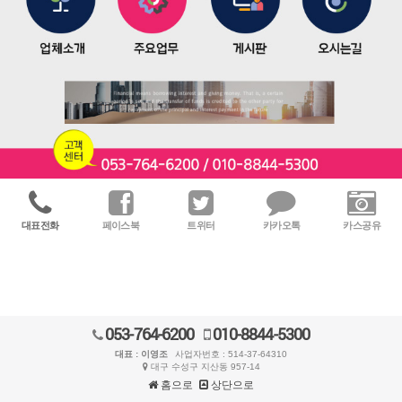
대표전화
페이스북
트위터
카카오톡
카스공유
053-764-6200
010-8844-5300
대표 : 이영조
사업자번호 : 514-37-64310
대구 수성구 지산동 957-14
홈으로
상단으로